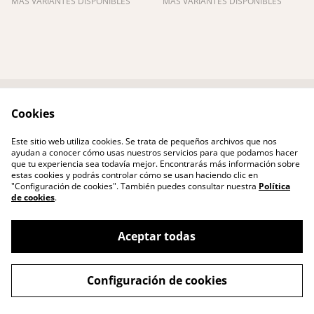
MÁS VARIANTES DISPONIBLES
MÁS VARIANTES DISPONIBLES
Cookies
Contacta con
Términos legales
nosotros
Este sitio web utiliza cookies. Se trata de pequeños archivos que nos
Política de Privacidad
Política de cookies
ayudan a conocer cómo usas nuestros servicios para que podamos hacer
Enviaments
que tu experiencia sea todavía mejor. Encontrarás más información sobre
estas cookies y podrás controlar cómo se usan haciendo clic en
"Configuración de cookies". También puedes consultar nuestra
Política
de cookies
.
Aceptar todas
©
2026
RITA
Configuración de cookies
powered by