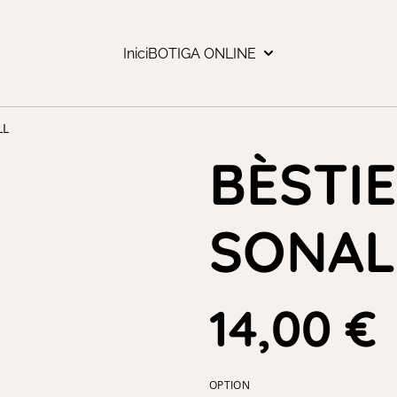
Inici
BOTIGA ONLINE
LL
BÈSTI
SONAL
14,00 €
OPTION