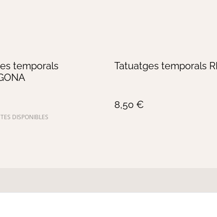
ges temporals
Tatuatges temporals 
GONA
AGOTADO
€
8,50 €
TES DISPONIBLES
rminos legales
Política de Privacidad
Política de cookies